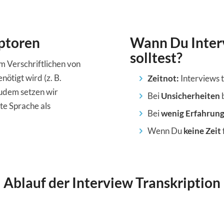
iptoren
Wann Du Interv
solltest?
m Verschriftlichen von
ötigt wird (z. B.
Zeitnot:
Interviews t
Zudem setzen wir
Bei
Unsicherheiten
gte Sprache als
Bei
wenig Erfahrun
Wenn Du
keine Zeit
Ablauf der Interview Transkription