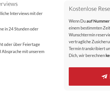
erviews
Kostenlose Rese
liche Interviews mit der
Wenn Du
auf Nummer 
einem bestimmten Zeitpu
me in 24 Stunden oder
Wunschtermin reservie
vertragliche Zusicheru
t oder über Feiertage
Termin transkribiert un
nd Absprache mit unserem
Dich, wir berechnen
ke