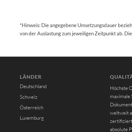
*Hinweis: Die angegebene Umsetzungsdauer bezieht 
von der Auslastung zum jeweiligen Zeitpunkt ab. Die
LÄNDER
QUALITÄ
Deutschland
Höchste Q
maximale S
Schweiz
Dokumente
Österreich
weltweit 
Luxemburg
zertifizie
absolute P