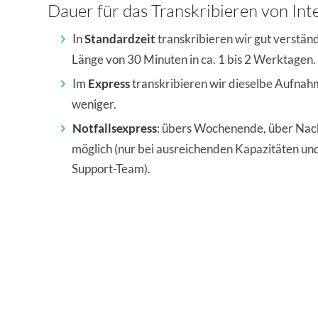
Dauer für das Transkribieren von Int
In
Standardzeit
transkribieren wir gut verständ
Länge von 30 Minuten in ca. 1 bis 2 Werktagen.
Im
Express
transkribieren wir dieselbe Aufnah
weniger.
Notfallsexpress
: übers Wochenende, über Nach
möglich (nur bei ausreichenden Kapazitäten u
Support-Team).