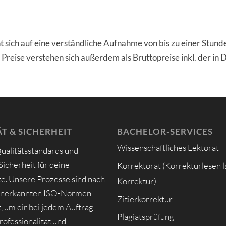
sich auf eine verständliche Aufnahme von bis zu einer Stund
 Preise verstehen sich außerdem als Bruttopreise inkl. der in
T & SICHERHEIT
BACHELOR-SERVICES
Wissenschaftliches Lektorat
ualitätsstandards und
icherheit für deine
Korrektorat (Korrekturlesen l
. Unsere Prozesse sind nach
Korrektur)
anerkannten ISO-Normen
Zitierkorrektur
rt, um dir bei jedem Auftrag
Plagiatsprüfung
rofessionalität und