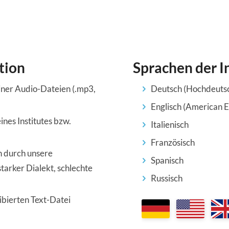
tion
Sprachen der I
iner Audio-Dateien (.mp3,
Deutsch (Hochdeutsc
Englisch (American En
ines Institutes bzw.
Italienisch
Französisch
n durch unsere
Spanisch
tarker Dialekt, schlechte
Russisch
ribierten Text-Datei