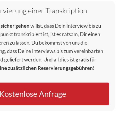
rvierung einer Transkription
sicher gehen
willst, dass Dein Interview bis zu
nkt transkribiert ist, ist es ratsam, Dir einen
ren zu lassen. Du bekommst von uns die
ng, dass Deine Interviews bis zum vereinbarten
d geliefert werden. Und all dies ist
gratis
für
ine zusätzlichen Reservierungsgebühren
!
Kostenlose Anfrage